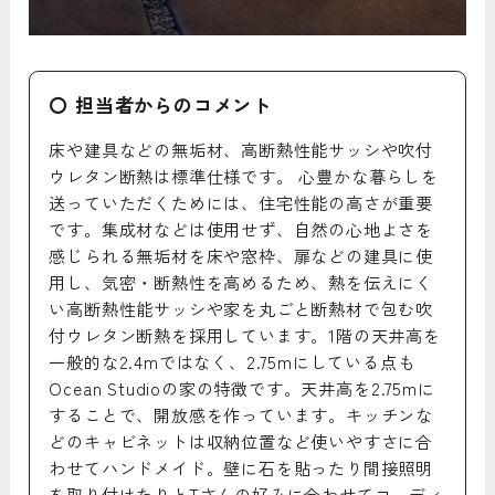
〇 担当者からのコメント
床や建具などの無垢材、高断熱性能サッシや吹付
ウレタン断熱は標準仕様です。 心豊かな暮らしを
送っていただくためには、住宅性能の高さが重要
です。集成材などは使用せず、自然の心地よさを
感じられる無垢材を床や窓枠、扉などの建具に使
用し、気密・断熱性を高めるため、熱を伝えにく
い高断熱性能サッシや家を丸ごと断熱材で包む吹
付ウレタン断熱を採用しています。1階の天井高を
一般的な2.4mではなく、2.75mにしている点も
Ocean Studioの家の特徴です。天井高を2.75mに
することで、開放感を作っています。キッチンな
どのキャビネットは収納位置など使いやすさに合
わせてハンドメイド。壁に石を貼ったり間接照明
を取り付けたりとTさんの好みに合わせてコーディ