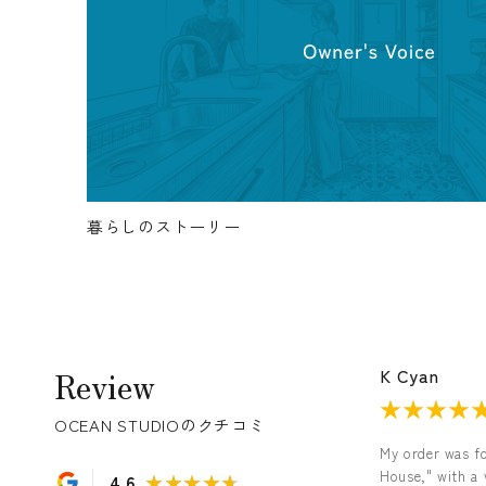
暮らしのストーリー
Review
Yasuhiro Narikawa
K Cyan
★★★★★
★★★★
OCEAN STUDIOのクチコミ
quested
We had the American-style house we'd always
My order was f
dreamed of built. It all start…
House," with a 
4.6
★★★★★
★★★★★