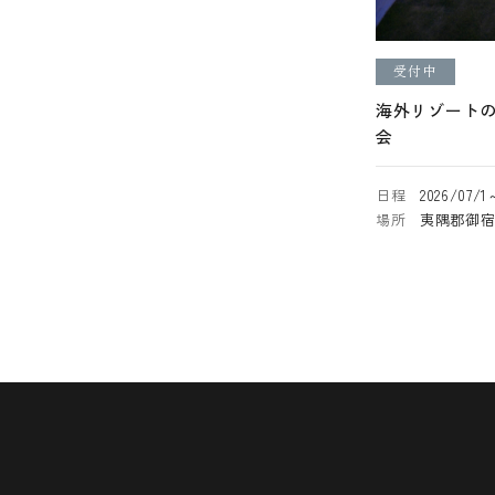
受付中
海外リゾート
会
日程
2026/07/1
場所
夷隅郡御