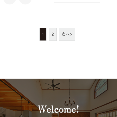
1
2
次へ>