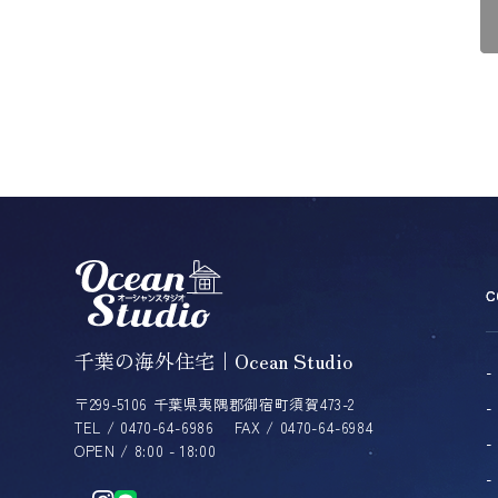
ー
ル
ド
は
空
の
ま
ま
に
し
て
く
だ
さ
千葉の海外住宅｜Ocean Studio
い。
〒299-5106 千葉県夷隅郡御宿町須賀473-2
TEL / 0470-64-6986
FAX / 0470-64-6984
OPEN / 8:00 - 18:00