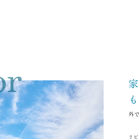
家
も
外
リビ