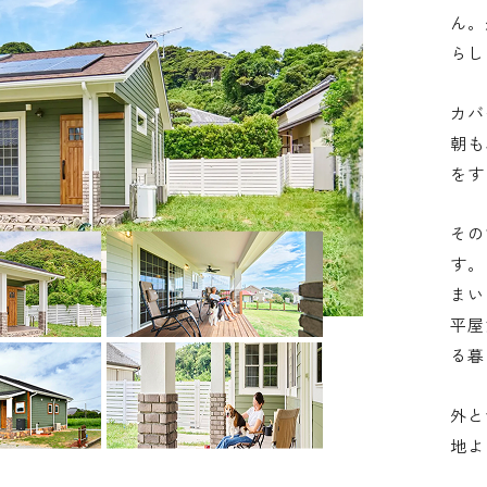
ん。
らし
カバ
朝も
をす
その
す。
まい
平屋
る暮
外と
地よ