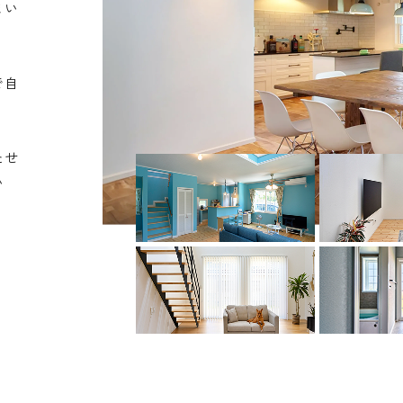
まい
で自
たせ
い
。