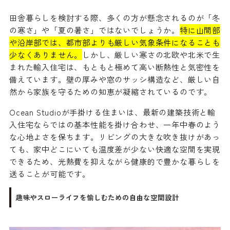
田舎暮らしを検討する際、多くの方が懸念されるのが「冬
の寒さ」や「夏の暑さ」ではないでしょうか。
特に山間部
や沿岸部では、都市部よりも厳しい気象条件になることも
少なくありません。
しかし、厳しい寒さの北欧や北米で生
まれた輸入住宅は、もともと極めて高い断熱性と気密性を
備えています。壁の厚みや窓のサッシ構造など、厳しい自
然から家族を守るための知恵が凝縮されているのです。
Ocean Studioが手掛ける住まいは、最新の建築技術と輸
入住宅ならではの基本性能を掛け合わせ、一年中春のよう
な心地よさを保ちます。リビングの大きな吹き抜けがあっ
ても、家中どこにいても温度差が少ない快適な空間を実現
できるため、光熱費を抑えながら健康的で豊かな暮らしを
送ることが可能です。
趣味やスローライフを愉しむための自由な空間設計