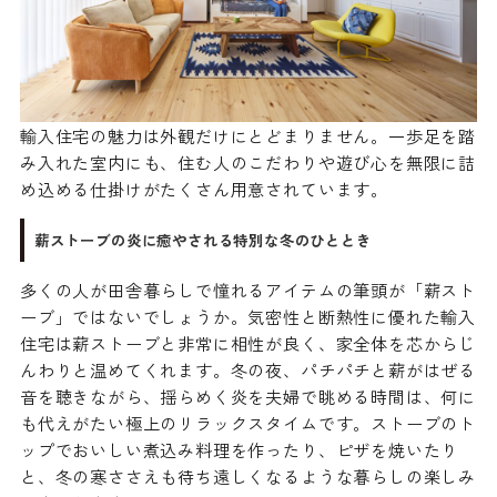
輸入住宅の魅力は外観だけにとどまりません。一歩足を踏
み入れた室内にも、住む人のこだわりや遊び心を無限に詰
め込める仕掛けがたくさん用意されています。
薪ストーブの炎に癒やされる特別な冬のひととき
多くの人が田舎暮らしで憧れるアイテムの筆頭が「薪スト
ーブ」ではないでしょうか。気密性と断熱性に優れた輸入
住宅は薪ストーブと非常に相性が良く、家全体を芯からじ
んわりと温めてくれます。冬の夜、パチパチと薪がはぜる
音を聴きながら、揺らめく炎を夫婦で眺める時間は、何に
も代えがたい極上のリラックスタイムです。ストーブのト
ップでおいしい煮込み料理を作ったり、ピザを焼いたり
と、冬の寒ささえも待ち遠しくなるような暮らしの楽しみ