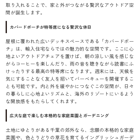
取り入れることで、家と外がつながる贅沢なアウトドア空
間が誕生します。
カバードポーチが特等席になる贅沢な休日
屋根に覆われた広いデッキスペースである「カバードポー
チ」は、輸入住宅ならではの魅力的な空間です。ここに心
地よいアウトドアチェアを置けば、朝の涼しい風を感じな
がらコーヒーを楽しんだり、雨の音を聴きながら読書にふ
けったりする最高の特等席になります。週末には、天候を
気にすることなく友人を招いてバーベキューを開催するこ
とも可能です。内と外を緩やかにつなぐこの空間が、日々
の暮らしに心地よいリズムと、海外のリゾートにいるよう
な開放感をもたらしてくれます。
広大な庭で楽しむ本格的な家庭菜園とガーデニング
土地にゆとりがある千葉の郊外なら、念願の本格的な家庭
菜園や、色とりどりの草花を育てるイングリッシュガーデ