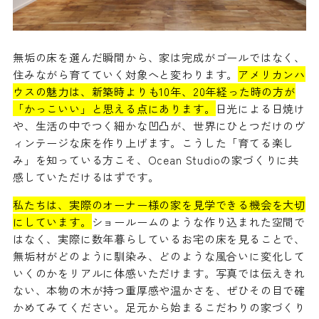
無垢の床を選んだ瞬間から、家は完成がゴールではなく、
住みながら育てていく対象へと変わります。
アメリカンハ
ウスの魅力は、新築時よりも10年、20年経った時の方が
「かっこいい」と思える点にあります。
日光による日焼け
や、生活の中でつく細かな凹凸が、世界にひとつだけのヴ
ィンテージな床を作り上げます。こうした「育てる楽し
み」を知っている方こそ、Ocean Studioの家づくりに共
感していただけるはずです。
私たちは、実際のオーナー様の家を見学できる機会を大切
にしています。
ショールームのような作り込まれた空間で
はなく、実際に数年暮らしているお宅の床を見ることで、
無垢材がどのように馴染み、どのような風合いに変化して
いくのかをリアルに体感いただけます。写真では伝えきれ
ない、本物の木が持つ重厚感や温かさを、ぜひその目で確
かめてみてください。足元から始まるこだわりの家づくり