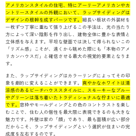
アメリカンスタイルの住宅、特にアーリーアメリカンやカ
ントリースタイルの外観において、ラップサイディングは
デザインの根幹を成すパーツです。
細長い板状の外装材を
一枚ずつ丁寧に重ねて張り上げるこの手法は、光の当たり
方によって深い陰影を作り出し、建物全体に豊かな表情と
立体感を与えます。平坦な壁面では決して得られないこの
「リズム感」こそが、遠くから眺めた際にも「本物のアメ
リカンハウスだ」と確信させる最大の視覚的要素となりま
す。
また、ラップサイディングはカラーリングによってその印
象を劇的に変えることができます。
爽やかなホワイトは清
涼感のあるビーチハウススタイルに、スモーキーなブルー
やグリーンは落ち着いたトラディショナルな佇まいに最適
です。
窓枠やモールディングとの色のコントラストを楽し
むことで、住む人の個性を最大限に表現できるのも大きな
魅力です。外壁は家の「顔」であり、最も面積が広い部分
だからこそ、ラップサイディングという選択が住まいの完
成度を左右するのです。