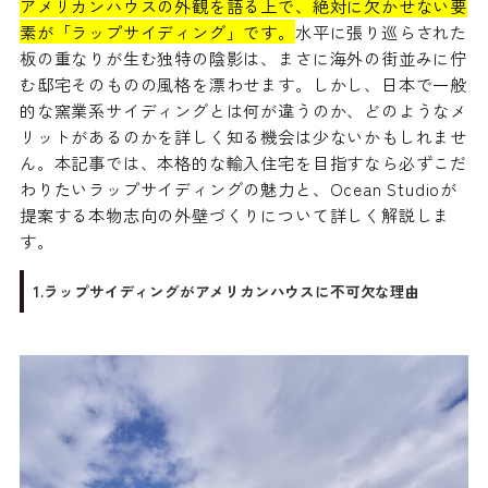
アメリカンハウスの外観を語る上で、絶対に欠かせない要
素が「ラップサイディング」です。
水平に張り巡らされた
板の重なりが生む独特の陰影は、まさに海外の街並みに佇
む邸宅そのものの風格を漂わせます。しかし、日本で一般
的な窯業系サイディングとは何が違うのか、どのようなメ
リットがあるのかを詳しく知る機会は少ないかもしれませ
ん。本記事では、本格的な輸入住宅を目指すなら必ずこだ
わりたいラップサイディングの魅力と、Ocean Studioが
提案する本物志向の外壁づくりについて詳しく解説しま
す。
1.ラップサイディングがアメリカンハウスに不可欠な理由