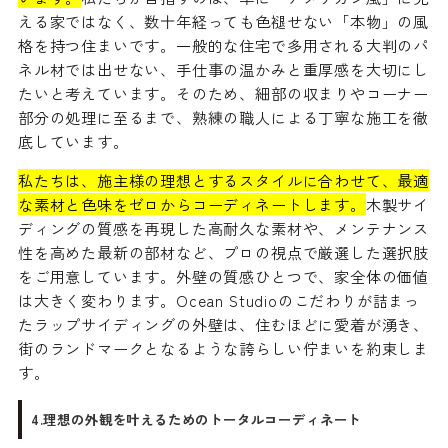
える家ではなく、数十年経っても色褪せない「本物」の風
格を持つ住まいです。一般的な住宅で多用される大判のパ
ネル材では出せない、手仕事の温かみと重厚感を大切にし
たいと考えています。そのため、細部の収まりやコーナー
部分の処理に至るまで、熟練の職人による丁寧な施工を徹
底しています。
私たちは、施主様の理想とするスタイルに合わせて、最適
な素材と色味をゼロからコーディネートします。
木製サイ
ディングの質感を再現した高耐久な素材や、メンテナンス
性を高めた最新の部材など、プロの視点で厳選した選択肢
をご用意しています。外壁の質感ひとつで、家全体の価値
は大きく変わります。Ocean Studioのこだわりが詰まっ
たラップサイディングの外壁は、住むほどに愛着が湧き、
街のランドマークとなるような誇らしい佇まいを約束しま
す。
4.理想の外観を叶えるためのトータルコーディネート