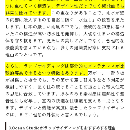
うに重ねていく構造は、デザイン性だけでなく機能面でも
非常に優れています。
この重なりがあることで、雨水が壁
の内部に浸入するのを自然に防ぐ「水返し」の役割を果た
します。日本の厳しい雨風の中でも、伝統的な知恵に基づ
いたこの構造が高い防水性を発揮し、大切な住まいの構造
体を守り抜きます。見た目の美しさだけでなく、合理的な
機能美を備えている点も、多くの建築愛好家に支持される
理由のひとつです。
さらに、ラップサイディングは部分的なメンテナンスが比
較的容易であるという特徴もあります。
万が一、一部の板
が損傷した場合でも、その箇所を差し替えるなどの対応が
検討しやすく、長く住み続けることを前提とした輸入住宅
の思想に合致しています。厚みのある素材感は遮熱性や遮
音性にも寄与し、室内の快適な住環境を支える一助となり
ます。デザインと機能が高度に融合したラップサイディン
グは、まさに理想の外装材と言えるでしょう。
3.Ocean Studioがラップサイディングをおすすめする理由