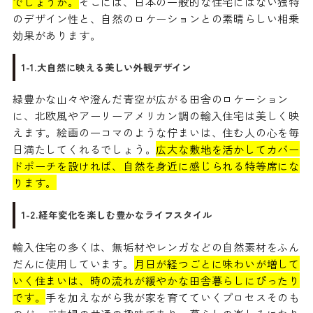
でしょうか。
そこには、日本の一般的な住宅にはない独特
のデザイン性と、自然のロケーションとの素晴らしい相乗
効果があります。
1-1.大自然に映える美しい外観デザイン
緑豊かな山々や澄んだ青空が広がる田舎のロケーション
に、北欧風やアーリーアメリカン調の輸入住宅は美しく映
えます。絵画の一コマのような佇まいは、住む人の心を毎
日満たしてくれるでしょう。
広大な敷地を活かしてカバー
ドポーチを設ければ、自然を身近に感じられる特等席にな
ります。
1-2.経年変化を楽しむ豊かなライフスタイル
輸入住宅の多くは、無垢材やレンガなどの自然素材をふん
だんに使用しています。
月日が経つごとに味わいが増して
いく住まいは、時の流れが緩やかな田舎暮らしにぴったり
です。
手を加えながら我が家を育てていくプロセスそのも