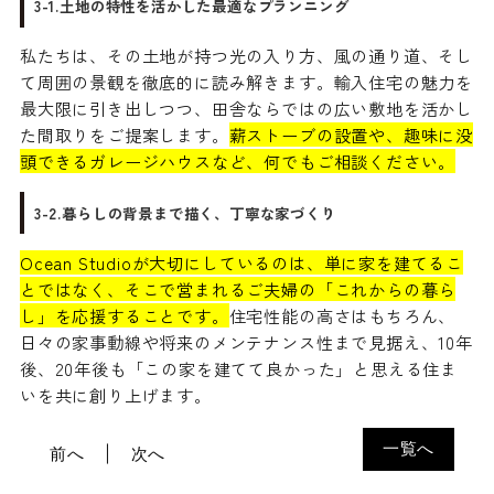
3-1.土地の特性を活かした最適なプランニング
私たちは、その土地が持つ光の入り方、風の通り道、そし
て周囲の景観を徹底的に読み解きます。輸入住宅の魅力を
最大限に引き出しつつ、田舎ならではの広い敷地を活かし
た間取りをご提案します。
薪ストーブの設置や、趣味に没
頭できるガレージハウスなど、何でもご相談ください。
3-2.暮らしの背景まで描く、丁寧な家づくり
Ocean Studioが大切にしているのは、単に家を建てるこ
とではなく、そこで営まれるご夫婦の「これからの暮ら
し」を応援することです。
住宅性能の高さはもちろん、
日々の家事動線や将来のメンテナンス性まで見据え、10年
後、20年後も「この家を建てて良かった」と思える住ま
いを共に創り上げます。
一覧へ
前へ
次へ