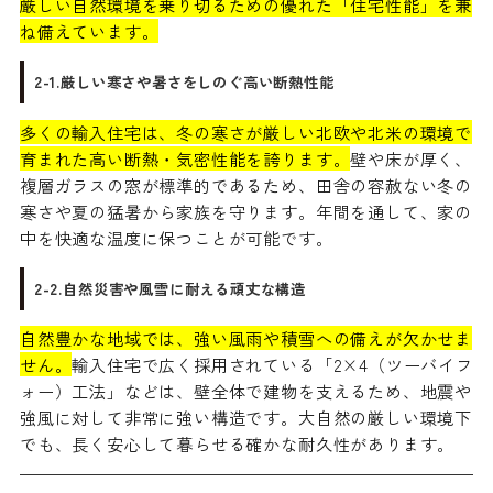
厳しい自然環境を乗り切るための優れた「住宅性能」を兼
ね備えています。
2-1.厳しい寒さや暑さをしのぐ高い断熱性能
多くの輸入住宅は、冬の寒さが厳しい北欧や北米の環境で
育まれた高い断熱・気密性能を誇ります。
壁や床が厚く、
複層ガラスの窓が標準的であるため、田舎の容赦ない冬の
寒さや夏の猛暑から家族を守ります。年間を通して、家の
中を快適な温度に保つことが可能です。
2-2.自然災害や風雪に耐える頑丈な構造
自然豊かな地域では、強い風雨や積雪への備えが欠かせま
せん。
輸入住宅で広く採用されている「2×4（ツーバイフ
ォー）工法」などは、壁全体で建物を支えるため、地震や
強風に対して非常に強い構造です。大自然の厳しい環境下
でも、長く安心して暮らせる確かな耐久性があります。