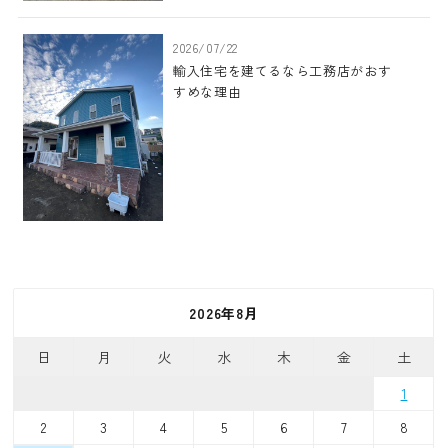
2026/07/22
輸入住宅を建てるなら工務店がおす
すめな理由
2026年8月
日
月
火
水
木
金
土
1
2
3
4
5
6
7
8