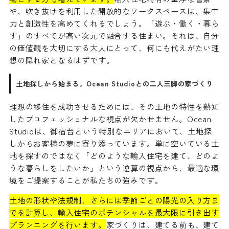
や、吹き抜けを利用した開放的なワークスペースは、集中
力と創造性を高めてくれるでしょう。「遊ぶ・働く・暮ら
す」のすべてが高い次元で融合する住まい。それは、自分
の価値観を大切にする大人にとって、何にも代えがたい理
想の隠れ家となるはずです。
土地探しから始まる。Ocean Studioとの二人三脚の家づくり
理想の移住を成功させるためには、その土地の特性を熟知
したプロフェッショナルな視点が欠かせません。Ocean
Studioは、御宿台という特別なエリアにおいて、土地探
しからお客様の夢に寄り添っています。単に空いている土
地を探すのではなく「どのような輸入住宅を建て、どのよ
うな暮らしをしたいか」という逆算の視点から、最適な環
境をご提案することが私たちの強みです。
土地の形状や法規制、さらには季節ごとの陽光の入り方ま
でを計算し、輸入住宅のポテンシャルを最大限に引き出す
プランニングを行います。
家づくりは、建てる前も、建て