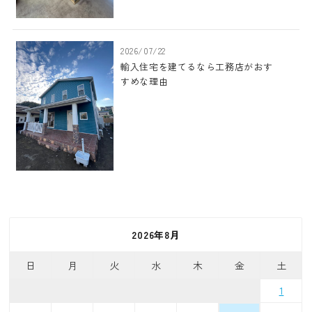
2026/07/22
輸入住宅を建てるなら工務店がおす
すめな理由
2026年8月
日
月
火
水
木
金
土
1