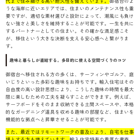
代まで住み継げる高い耐久性を備えています。
御宿台のよ
うな海岸に近いエリアでは、住まいのメンテナンス性も重
要ですが、適切な素材選びと設計によって、潮風にも負け
ない強さと美しさを維持することが可能です。一生を共に
するパートナーとしての住まい。その確かな満足感こそ
が、移住という大きな決断を支える安心感へと繋がりま
す。
趣味と暮らしが直結する。多目的に使える空間づくりのコツ
御宿台へ移住される方の多くは、サーフィンやゴルフ、庭
いじりといった多彩な趣味をお持ちです。輸入住宅はその
自由度の高い設計思想により、こうした趣味の時間を最大
限に楽しむための工夫を凝らすことができます。例えば、
サーフボードをそのまま収納できる土間スペースや、本格
的なガーデニング道具を収める趣味の部屋など、住まいを
機能的な拠点へと昇華させることが可能です。
また、最近ではリモートワークの普及により、自宅を仕事
場とする方も増えています。
輸入住宅特有の重厚な書斎