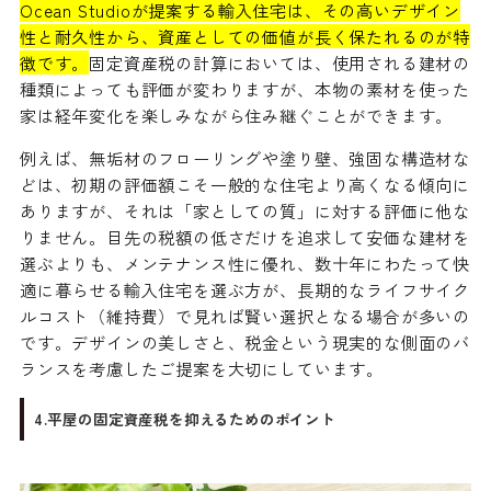
Ocean Studioが提案する輸入住宅は、その高いデザイン
性と耐久性から、資産としての価値が長く保たれるのが特
徴です。
固定資産税の計算においては、使用される建材の
種類によっても評価が変わりますが、本物の素材を使った
家は経年変化を楽しみながら住み継ぐことができます。
例えば、無垢材のフローリングや塗り壁、強固な構造材な
どは、初期の評価額こそ一般的な住宅より高くなる傾向に
ありますが、それは「家としての質」に対する評価に他な
りません。目先の税額の低さだけを追求して安価な建材を
選ぶよりも、メンテナンス性に優れ、数十年にわたって快
適に暮らせる輸入住宅を選ぶ方が、長期的なライフサイク
ルコスト（維持費）で見れば賢い選択となる場合が多いの
です。デザインの美しさと、税金という現実的な側面のバ
ランスを考慮したご提案を大切にしています。
4.平屋の固定資産税を抑えるためのポイント