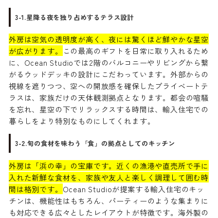
3-1.星降る夜を独り占めするテラス設計
外房は空気の透明度が高く、夜には驚くほど鮮やかな星空
が広がります。
この最高のギフトを日常に取り入れるため
に、Ocean Studioでは2階のバルコニーやリビングから繋
がるウッドデッキの設計にこだわっています。外部からの
視線を遮りつつ、空への開放感を確保したプライベートテ
ラスは、家族だけの天体観測拠点となります。都会の喧騒
を忘れ、星空の下でリラックスする時間は、輸入住宅での
暮らしをより特別なものにしてくれます。
3-2.旬の食材を味わう「食」の拠点としてのキッチン
外房は「浜の幸」の宝庫です。近くの漁港や直売所で手に
入れた新鮮な食材を、家族や友人と楽しく調理して囲む時
間は格別です。
Ocean Studioが提案する輸入住宅のキッ
チンは、機能性はもちろん、パーティーのような集まりに
も対応できる広々としたレイアウトが特徴です。海外製の