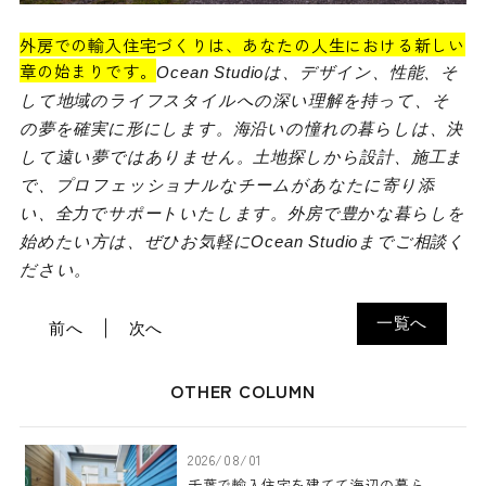
外房での輸入住宅づくりは、あなたの人生における新しい
章の始まりです。
Ocean Studioは、デザイン、性能、そ
して地域のライフスタイルへの深い理解を持って、そ
の夢を確実に形にします。海沿いの憧れの暮らしは、決
して遠い夢ではありません。土地探しから設計、施工ま
で、プロフェッショナルなチームがあなたに寄り添
い、全力でサポートいたします。外房で豊かな暮らしを
始めたい方は、ぜひお気軽にOcean Studioまでご相談く
ださい。
一覧へ
前へ
次へ
OTHER COLUMN
2026/08/01
千葉で輸入住宅を建てて海辺の暮ら