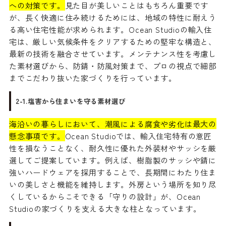
への対策です。
見た目が美しいことはもちろん重要です
が、長く快適に住み続けるためには、地域の特性に耐えう
る高い住宅性能が求められます。Ocean Studioの輸入住
宅は、厳しい気候条件をクリアするための堅牢な構造と、
最新の技術を融合させています。メンテナンス性を考慮し
た素材選びから、防錆・防風対策まで、プロの視点で細部
までこだわり抜いた家づくりを行っています。
2-1.塩害から住まいを守る素材選び
海沿いの暮らしにおいて、潮風による腐食や劣化は最大の
懸念事項です。
Ocean Studioでは、輸入住宅特有の意匠
性を損なうことなく、耐久性に優れた外装材やサッシを厳
選してご提案しています。例えば、樹脂製のサッシや錆に
強いハードウェアを採用することで、長期間にわたり住ま
いの美しさと機能を維持します。外房という場所を知り尽
くしているからこそできる「守りの設計」が、Ocean
Studioの家づくりを支える大きな柱となっています。