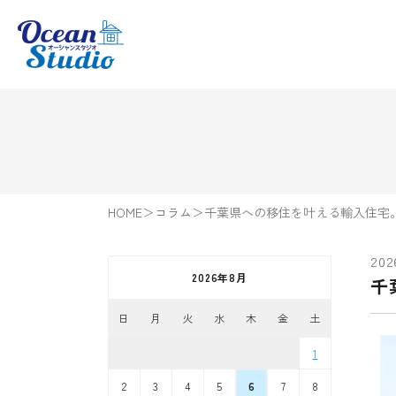
HOME
＞
コラム
＞
千葉県への移住を叶える輸入住宅。O
202
2026年8月
千
日
月
火
水
木
金
土
1
2
3
4
5
6
7
8