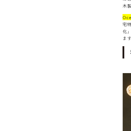
木
Oc
宅
化
ま