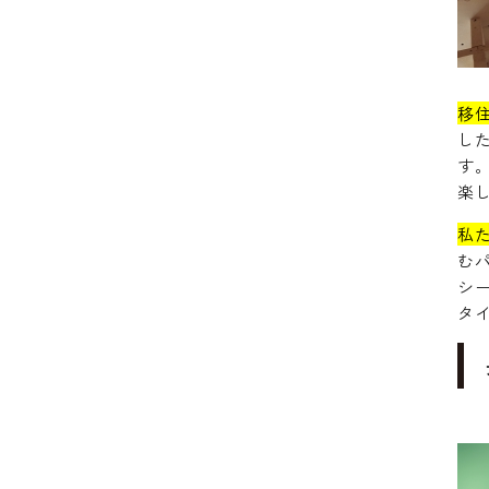
移
し
す
楽
私
む
シ
タ