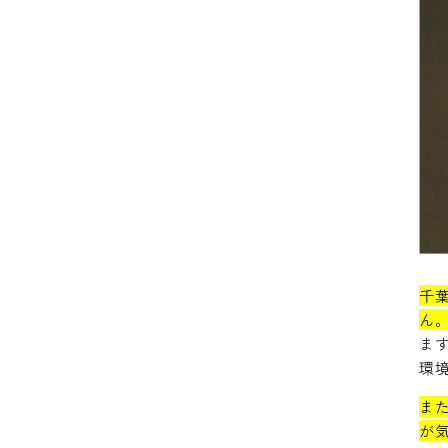
千
ん
ま
環
ま
が