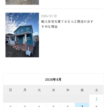
2026/07/22
輸入住宅を建てるなら工務店がおす
すめな理由
2026年8月
日
月
火
水
木
金
土
1
2
3
4
5
6
8
7