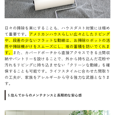
日々の掃除を楽にすることも、ハウスダスト対策には極め
て重要です。
アメリカンハウスらしい広々としたリビング
や、段差の少ないフラットな動線は、お掃除ロボットの活
用や掃除機がけをスムーズにし、埃の蓄積を防いでくれま
す。
また、カバードポーチから直接アクセスできる土間収
納やパントリーを設けることで、外から持ち込んだ花粉や
汚れをリビングに持ち込ませない「クリーンな動線」を確
保することも可能です。ライフスタイルに合わせた間取り
の工夫が、家族をアレルギーから守る強力な武器となりま
す。
5.住んでからのメンテナンスと長期的な安心感