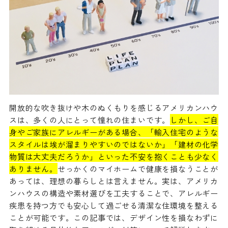
開放的な吹き抜けや木のぬくもりを感じるアメリカンハウ
スは、多くの人にとって憧れの住まいです。
しかし、ご自
身やご家族にアレルギーがある場合、「輸入住宅のような
スタイルは埃が溜まりやすいのではないか」「建材の化学
物質は大丈夫だろうか」といった不安を抱くことも少なく
ありません。
せっかくのマイホームで健康を損なうことが
あっては、理想の暮らしとは言えません。実は、アメリカ
ンハウスの構造や素材選びを工夫することで、アレルギー
疾患を持つ方でも安心して過ごせる清潔な住環境を整える
ことが可能です。この記事では、デザイン性を損なわずに