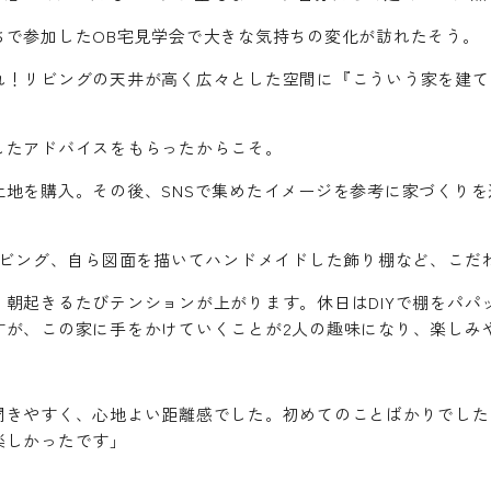
ちで参加したOB宅見学会で大きな気持ちの変化が訪れたそう。
れ！リビングの天井が高く広々とした空間に『こういう家を建て
したアドバイスをもらったからこそ。
土地を購入。その後、SNSで集めたイメージを参考に家づくり
リビング、自ら図面を描いてハンドメイドした飾り棚など、こだ
朝起きるたびテンションが上がります。休日はDIYで棚をパパ
すが、この家に手をかけていくことが2人の趣味になり、楽しみ
聞きやすく、心地よい距離感でした。初めてのことばかりでした
楽しかったです」