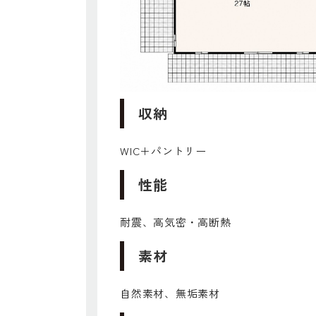
収納
WIC＋パントリー
性能
耐震、高気密・高断熱
素材
自然素材、無垢素材