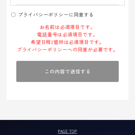
ま
プライバシー情報のうち「個人情報」とは，個人情報
に
プライバシーポリシーに同意する
保護法にいう「個人情報」を指すものとし，生存する
し
個人に関する情報であって，当該情報に含まれる氏
て
お名前は必須項目です。
名，生年月日，住所，電話番号，連絡先その他の記述
く
電話番号は必須項目です。
等により特定の個人を識別できる情報を指します。
プライバシー情報のうち「履歴情報および特性情報」
だ
希望日程2箇所は必須項目です。
とは，上記に定める「個人情報」以外のものをいい，
さ
プライバシーポリシーへの同意が必要です。
ご利用いただいたサービスやご購入いただいた商品，
い。
ご覧になったページや広告の履歴，ユーザーが検索さ
れた検索キーワード，ご利用日時，ご利用の方法，ご
利用環境，郵便番号や性別，職業，年齢，ユーザーの
IPアドレス，クッキー情報，位置情報，端末の個体識
別情報などを指します。
第２条（プライバシー情報の収集方法）
当社は，ユーザーが利用登録をする際に氏名，生年月
日，住所，電話番号，メールアドレス，銀行口座番
号，クレジットカード番号，運転免許証番号などの個
人情報をお尋ねすることがあります。また，ユーザー
PAGE TOP
と提携先などとの間でなされたユーザーの個人情報を