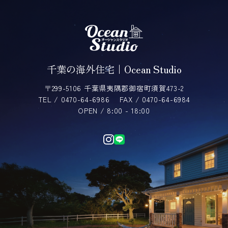
含む取引記録や，決済に関する情報を当社の提携先
（情報提供元，広告主，広告配信先などを含みます。
以下，｢提携先｣といいます。）などから収集すること
があります。
当社は，ユーザーについて，利用したサービスやソフ
トウエア，購入した商品，閲覧したページや広告の履
千葉の海外住宅｜Ocean Studio
歴，検索した検索キーワード，利用日時，利用方法，
利用環境（携帯端末を通じてご利用の場合の当該端末
〒299-5106 千葉県夷隅郡御宿町須賀473-2
の通信状態，利用に際しての各種設定情報なども含み
TEL / 0470-64-6986
FAX / 0470-64-6984
ます），IPアドレス，クッキー情報，位置情報，端末
OPEN / 8:00 - 18:00
の個体識別情報などの履歴情報および特性情報を，ユ
ーザーが当社や提携先のサービスを利用しまたはペー
ジを閲覧する際に収集します。
第３条（個人情報を収集・利用する目的）
当社が個人情報を収集・利用する目的は，以下のとお
りです。
（1）ユーザーに自分の登録情報の閲覧や修正，利用状
況の閲覧を行っていただくために，氏名，住所，連絡
先，支払方法などの登録情報，利用されたサービスや