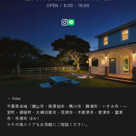
OPEN / 8:00 - 18:00
第３条（個人情報を収集・利用する目的）
当社が個人情報を収集・利用する目的は，以下のとお
りです。
（1）ユーザーに自分の登録情報の閲覧や修正，利用状
況の閲覧を行っていただくために，氏名，住所，連絡
先，支払方法などの登録情報，利用されたサービスや
購入された商品，およびそれらの代金などに関する情
報を表示する目的
（2）ユーザーにお知らせや連絡をするためにメールア
ドレスを利用する場合やユーザーに商品を送付したり
必要に応じて連絡したりするため，氏名や住所などの
連絡先情報を利用する目的
（3）ユーザーの本人確認を行うために，氏名，生年月
日，住所，電話番号，銀行口座番号，クレジットカー
− Area
ド番号，運転免許証番号，配達証明付き郵便の到達結
千葉県全域（館山市・南房総市・鴨川市・勝浦市・いすみ市・一
果などの情報を利用する目的
宮町・御宿町・大網白里市・茂原市・木更津市・君津市・富津
（4）ユーザーに代金を請求するために，購入された商
市・市原市 ほか）
品名や数量，利用されたサービスの種類や期間，回
※その他エリアもお気軽にご相談ください。
数，請求金額，氏名，住所，銀行口座番号やクレジッ
トカード番号などの支払に関する情報などを利用する