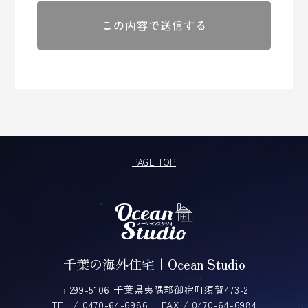
第２条（プライバシー情報の収集方法）
当社は，ユーザーが利用登録をする際に氏名，生年月
日，住所，電話番号，メールアドレス，銀行口座番
号，クレジットカード番号，運転免許証番号などの個
人情報をお尋ねすることがあります。また，ユーザー
と提携先などとの間でなされたユーザーの個人情報を
含む取引記録や，決済に関する情報を当社の提携先
（情報提供元，広告主，広告配信先などを含みます。
以下，｢提携先｣といいます。）などから収集すること
PAGE TOP
があります。
当社は，ユーザーについて，利用したサービスやソフ
トウエア，購入した商品，閲覧したページや広告の履
歴，検索した検索キーワード，利用日時，利用方法，
利用環境（携帯端末を通じてご利用の場合の当該端末
の通信状態，利用に際しての各種設定情報なども含み
ます），IPアドレス，クッキー情報，位置情報，端末
千葉の海外住宅｜Ocean Studio
の個体識別情報などの履歴情報および特性情報を，ユ
ーザーが当社や提携先のサービスを利用しまたはペー
〒299-5106 千葉県夷隅郡御宿町須賀473-2
ジを閲覧する際に収集します。
TEL / 0470-64-6986
FAX / 0470-64-6984