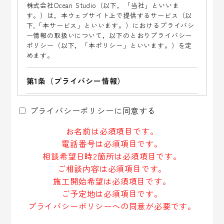
ー
株式会社Ocean Studio（以下，「当社」といいま
ル
す。）は，本ウェブサイト上で提供するサービス（以
下,「本サービス」といいます。）におけるプライバシ
ド
ー情報の取扱いについて，以下のとおりプライバシー
は
ポリシー（以下，「本ポリシー」といいます。）を定
空
めます。
の
ま
第1条（プライバシー情報）
ま
プライバシー情報のうち「個人情報」とは，個人情報
に
プライバシーポリシーに同意する
保護法にいう「個人情報」を指すものとし，生存する
し
個人に関する情報であって，当該情報に含まれる氏
て
お名前は必須項目です。
名，生年月日，住所，電話番号，連絡先その他の記述
く
電話番号は必須項目です。
等により特定の個人を識別できる情報を指します。
プライバシー情報のうち「履歴情報および特性情報」
だ
相談希望日時2箇所は必須項目です。
とは，上記に定める「個人情報」以外のものをいい，
さ
ご相談内容は必須項目です。
ご利用いただいたサービスやご購入いただいた商品，
い。
施工開始希望は必須項目です。
ご覧になったページや広告の履歴，ユーザーが検索さ
ご予定地は必須項目です。
れた検索キーワード，ご利用日時，ご利用の方法，ご
利用環境，郵便番号や性別，職業，年齢，ユーザーの
プライバシーポリシーへの同意が必要です。
IPアドレス，クッキー情報，位置情報，端末の個体識
別情報などを指します。